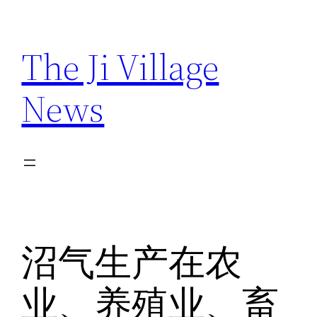
Skip
to
The Ji Village
content
News
沼气生产在农
业、养殖业、畜