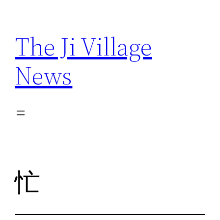
Skip
to
The Ji Village
content
News
忙