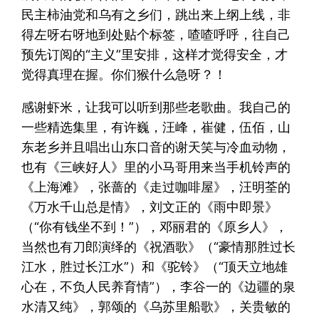
民主柿油党和乌有之乡们，跳出来上纲上线，非
得左呀右呀地到处贴个标签，喳喳呼呼，往自己
预先订阅的“主义”里安排，这样才觉得安全，才
觉得真理在握。你们猴什么急呀？！
感谢虾米，让我可以听到那些老歌曲。我自己的
一些精选集里，有许巍，汪峰，崔健，伍佰，山
东老乡并且唱出山东口音的谢天笑与冷血动物，
也有《三峡好人》里的小马哥用来当手机铃声的
《上海滩》，张蔷的《走过咖啡屋》，汪明荃的
《万水千山总是情》，刘文正的《雨中即景》
（“你有钱坐不到！”），邓丽君的《原乡人》，
当然也有刀郎演绎的《祝酒歌》（“豪情那胜过长
江水，胜过长江水”）和《驼铃》（“顶天立地雄
心在，不负人民养育情”），李谷一的《边疆的泉
水清又纯》，郭颂的《乌苏里船歌》，关贵敏的