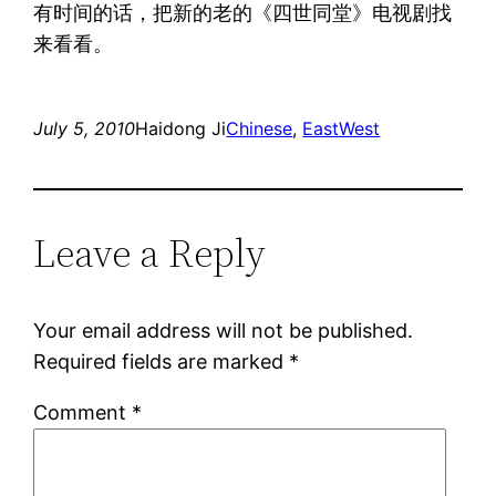
有时间的话，把新的老的《四世同堂》电视剧找
来看看。
July 5, 2010
Haidong Ji
Chinese
, 
EastWest
Leave a Reply
Your email address will not be published.
Required fields are marked
*
Comment
*