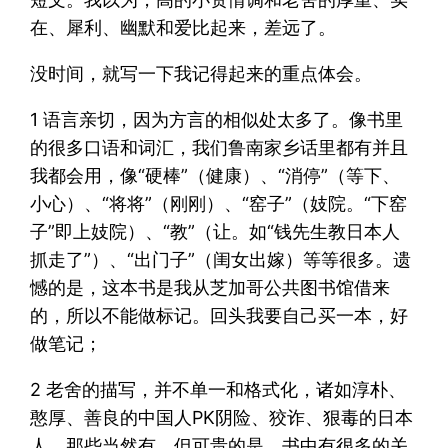
在、犀利、幽默和爱比起来，差远了。
没时间，就写一下我记得起来的重点体会。
1 语言亲切，因为方言的相似处太多了。像书里
的很多口语和词汇，我们鲁南家乡话里都有并且
我都会用，像“硬棒”（健康）、“消停”（等下、
小心）、“将将”（刚刚）、“窑子”（妓院。“下窑
子”即上妓院）、“教”（让。如“钱先生教日本人
抓走了”）、“出门子”（闺女出嫁）等等很多。遗
憾的是，这本书是我从芝加哥公共图书馆借来
的，所以不能做标记。回头我要自己买一本，好
做笔记；
2 老舍的描写，并不单一和格式化，诸如淳朴、
憨厚、善良的中国人PK阴险、狡诈、狠毒的日本
人。那些当然有，但可贵的是，书中有很多的关