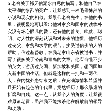
5 老舍关于祁天佑溺水自尽的描写，和他自己在
太平湖的惨烈的死亡，让我感到一种毛骨悚然的
小说和现实的相似。我景仰老舍先生，在他的书
里，很明显地可以看出他对家乡和国家的诚挚朴
实没有坏心眼儿的爱，还有他的善良、幽默、聪
明、对人性的深刻认识和对未来的憧憬。他经历
过丧父、家贫和求学的艰苦；接受过信佛的人的
帮助；信过基督教；在我老家山东省教过书，并
写了很多关于济南和青岛的文章。他应当懂不少
的英文，游历过英国、新加坡和美国，想回国加
入新中国的生活。但就是这样的一批和一两代
人，在内忧外患结束之后，在充满激情和希望并
且开始有起色的年代里，竟然经历了那么暴虐的
折磨和自残。这一点，从我个人的角度，让我很
难原谅老冒，虽然我不能抹杀他在解放前的领导
和功勋；