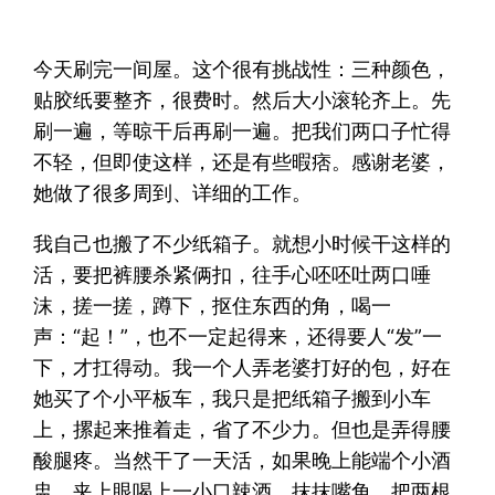
今天刷完一间屋。这个很有挑战性：三种颜色，
贴胶纸要整齐，很费时。然后大小滚轮齐上。先
刷一遍，等晾干后再刷一遍。把我们两口子忙得
不轻，但即使这样，还是有些暇痞。感谢老婆，
她做了很多周到、详细的工作。
我自己也搬了不少纸箱子。就想小时候干这样的
活，要把裤腰杀紧俩扣，往手心呸呸吐两口唾
沫，搓一搓，蹲下，抠住东西的角，喝一
声：“起！”，也不一定起得来，还得要人“发”一
下，才扛得动。我一个人弄老婆打好的包，好在
她买了个小平板车，我只是把纸箱子搬到小车
上，摞起来推着走，省了不少力。但也是弄得腰
酸腿疼。当然干了一天活，如果晚上能端个小酒
盅，夹上眼喝上一小口辣酒，抹抹嘴角，把两根