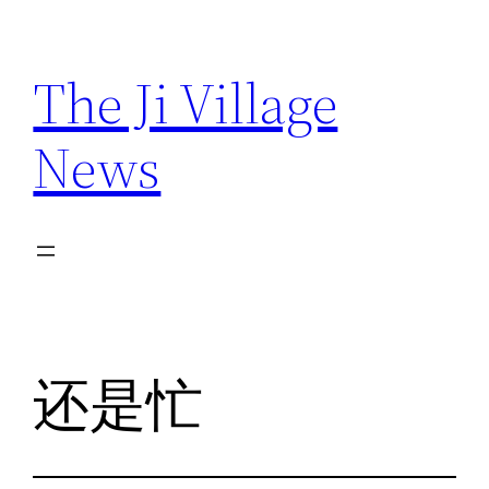
Skip
to
The Ji Village
content
News
还是忙