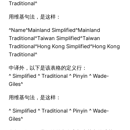
Traditional^
用维基句法，是这样：
^Name^Mainland Simplified^Mainland
Traditional^Taiwan Simplified^Taiwan
Traditional^Hong Kong Simplified^Hong Kong
Traditional^
中译外，以下是该表格的定义行：
^ Simplified ^ Traditional ^ Pinyin ^ Wade-
Giles^
用维基句法，是这样：
^ Simplified ^ Traditional ^ Pinyin ^ Wade-
Giles^