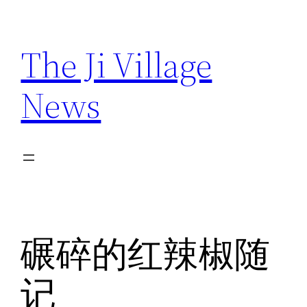
Skip
to
The Ji Village
content
News
碾碎的红辣椒随
记