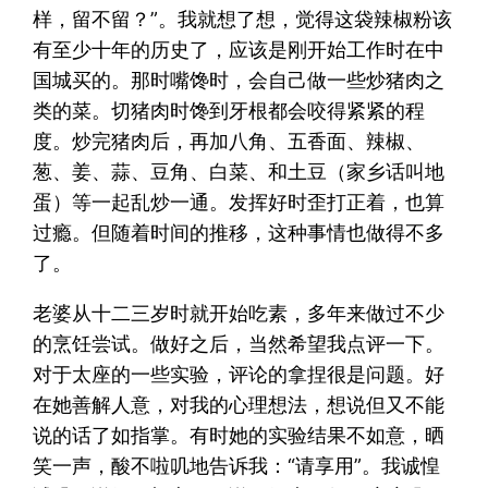
样，留不留？”。我就想了想，觉得这袋辣椒粉该
有至少十年的历史了，应该是刚开始工作时在中
国城买的。那时嘴馋时，会自己做一些炒猪肉之
类的菜。切猪肉时馋到牙根都会咬得紧紧的程
度。炒完猪肉后，再加八角、五香面、辣椒、
葱、姜、蒜、豆角、白菜、和土豆（家乡话叫地
蛋）等一起乱炒一通。发挥好时歪打正着，也算
过瘾。但随着时间的推移，这种事情也做得不多
了。
老婆从十二三岁时就开始吃素，多年来做过不少
的烹饪尝试。做好之后，当然希望我点评一下。
对于太座的一些实验，评论的拿捏很是问题。好
在她善解人意，对我的心理想法，想说但又不能
说的话了如指掌。有时她的实验结果不如意，晒
笑一声，酸不啦叽地告诉我：“请享用”。我诚惶